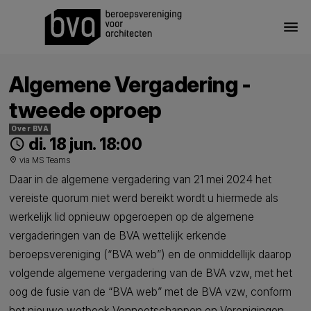
menu
Algemene Vergadering -
tweede oproep
Over BVA
di. 18 jun. 18:00
schedule
via MS Teams
place
Daar in de algemene vergadering van 21 mei 2024 het
vereiste quorum niet werd bereikt wordt u hiermede als
werkelijk lid opnieuw opgeroepen op de algemene
vergaderingen van de BVA wettelijk erkende
beroepsvereniging (“BVA web”) en de onmiddellijk daarop
volgende algemene vergadering van de BVA vzw, met het
oog de fusie van de “BVA web” met de BVA vzw, conform
het nieuwe wetboek Vennootschappen en Verenigingen