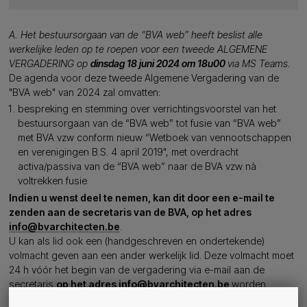
A. Het bestuursorgaan van de “BVA web” heeft beslist alle
werkelijke leden op te roepen voor een tweede ALGEMENE
VERGADERING op
dinsdag 18 juni 2024 om 18u00
via MS Teams.
De agenda voor deze tweede Algemene Vergadering van de
"BVA web" van 2024 zal omvatten:
bespreking en stemming over verrichtingsvoorstel van het
bestuursorgaan van de “BVA web” tot fusie van “BVA web”
met BVA vzw conform nieuw “Wetboek van vennootschappen
en verenigingen B.S. 4 april 2019", met overdracht
activa/passiva van de “BVA web” naar de BVA vzw nà
voltrekken fusie.
Indien u wenst deel te nemen, kan dit door een e-mail te
zenden aan de secretaris van de BVA, op het adres
info@bvarchitecten.be
.
U kan als lid ook een (handgeschreven en ondertekende)
volmacht geven aan een ander werkelijk lid. Deze volmacht moet
24 h vóór het begin van de vergadering via e-mail aan de
secretaris
op het adres
info@bvarchitecten.be
worden
gezonden, die dat bij het begin van de vergadering zal