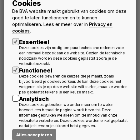
Cookies
bevestigen.
B. Het bestuursorgaan van de BVA vzw heeft beslist alle
De BVA website maakt gebruikt van cookies om deze
werkelijke leden op te roepen voor een tweede ALGEMENE
goed te laten functioneren en te kunnen
VERGADERING op
dinsdag 18 juni mei om 18u00
via MS Teams.
optimaliseren. Lees er meer over in
Privacy en
De agenda voor deze tweede Algemene Vergadering van de
cookies
.
BVA vzw van 2024 zal omvatten:
Essentieel
bespreking en stemming over het verrichtingsvoorstel van het
Deze cookies zijn nodig om puur technische redenen voor
bestuursorgaan van de BVA vzw tot fusie van de BVA web met
een normaal bezoek aan de website. Gezien de technische
BVA vzw conform nieuw “Wetboek van vennootschappen en
noodzaak worden deze cookies geplaatst zodra je de
verenigingen B.S. 4 april 2019", met aanvaarding overdracht
website bezoekt.
activa/passiva van de "BVA web" naar de BVA vzw nà
Functioneel
voltrekken fusie.
Deze cookies bewaren de keuzes die je maakt, zoals
bijvoorbeeld je cookievoorkeur. Je kan deze cookies niet
goedkeuring nieuwe statuten BVA vzw: herziening volgens
weigeren als je op deze website wilt surfen, maar ze worden
nieuw "Wetboek van vennootschappen en verenigingen B.S. 4
pas geplaatst telkens je een keuze maakt.
april 2019".
Analytisch
Indien u wenst deel te nemen, kan dit door een e-mail te
Deze cookies gebruiken we onder meer om te weten
hoeveel een bepaalde pagina wordt bezocht. Deze
zenden aan de secretaris van de BVA, op het adres
informatie gebruiken we alleen om de inhoud van onze
info@bvarchitecten.be
.
website te verbeteren. Deze cookies worden enkel geplaatst
U kan als lid ook een (handgeschreven en ondertekende)
nadat je hiervoor je akkoord hebt gegeven.
volmacht geven aan een ander werkelijk lid. Deze volmacht moet
Alles accepteren
24 h vóór het begin van de vergadering via e-mail aan de