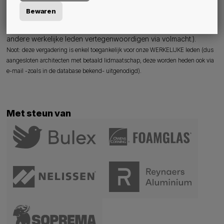
secretaris
op het adres
info@bvarchitecten.be
worden
Bewaren
gezonden, die dat bij het begin van de vergadering zal
bevestigen. (Noot: voor de "BVA vzw" mag één lid maximaal 19
andere werkelijke leden vertegenwoordigen via volmacht.).
Noot: deze vergadering is enkel toegankelijk voor onze WERKELIJKE leden (dus
aangesloten architecten met betaald lidmaatschap, deze worden heden ook via
e-mail -zoals in de database bekend- uitgenodigd).
Met steun van