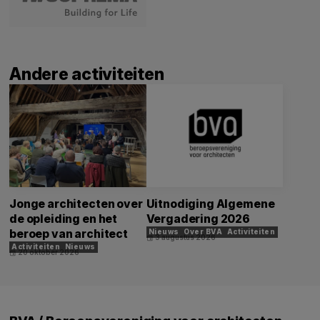
Andere activiteiten
Jonge architecten over
Uitnodiging Algemene
de opleiding en het
Vergadering 2026
beroep van architect
Nieuws
Over BVA
Activiteiten
3 augustus 2026
event
Activiteiten
Nieuws
20 oktober 2026
event