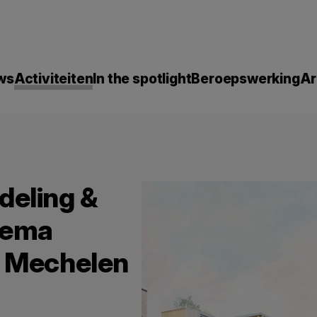
ws
Activiteiten
In the spotlight
Beroepswerking
Ar
deling &
hema
n Mechelen