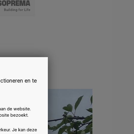
ctioneren en te
aan de website.
site bezoekt.
rkeur. Je kan deze