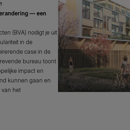
n
verandering — een
ten (BVA) nodigt je uit
ariteit in de
rerende case in de
strevende bureau toont
elijke impact en
hand kunnen gaan en
 van het