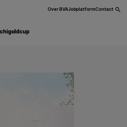
Over BVA
Jobplatform
Contact
search
chigoldcup