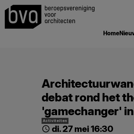
search
Home
Nieu
Architectuurwan
debat rond het t
'gamechanger' i
Activiteiten
di. 27 mei 16:30
schedule