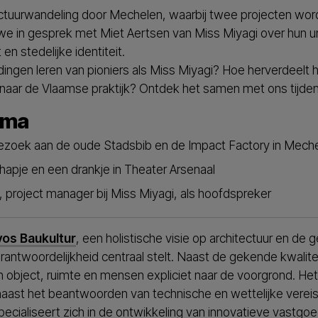
uurwandeling door Mechelen, waarbij twee projecten worden 
we in gesprek met Miet Aertsen van Miss Miyagi over hun u
n stedelijke identiteit.
ingen leren van pioniers als Miss Miyagi? Hoe herverdeelt 
 naar de Vlaamse praktijk? Ontdek het samen met ons tijdens
mma
bezoek aan de oude Stadsbib en de Impact Factory in Mech
apje en een drankje in Theater Arsenaal
 project manager bij Miss Miyagi, als hoofdspreker
os Baukultur
, een holistische visie op architectuur en 
antwoordelijkheid centraal stelt. Naast de gekende kwalitei
n object, ruimte en mensen expliciet naar de voorgrond. Het d
aast het beantwoorden van technische en wettelijke vereis
 specialiseert zich in de ontwikkeling van innovatieve vastg