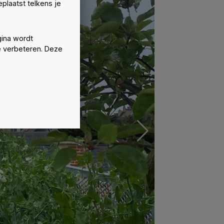
plaatst telkens je
ina wordt
e verbeteren. Deze