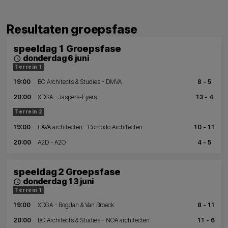
Resultaten groepsfase
speeldag 1 Groepsfase
donderdag 6 juni
schedule
Terrein 1
19:00
BC Architects & Studies - DMVA
8 - 5
20:00
XDGA - Jaspers-Eyers
13 - 4
Terrein 2
19:00
LAVA architecten - Comodo Architecten
10 - 11
20:00
A2D - A2O
4 - 5
speeldag 2 Groepsfase
donderdag 13 juni
schedule
Terrein 1
19:00
XDGA - Bogdan & Van Broeck
8 - 11
20:00
BC Architects & Studies - NOA architecten
11 - 6