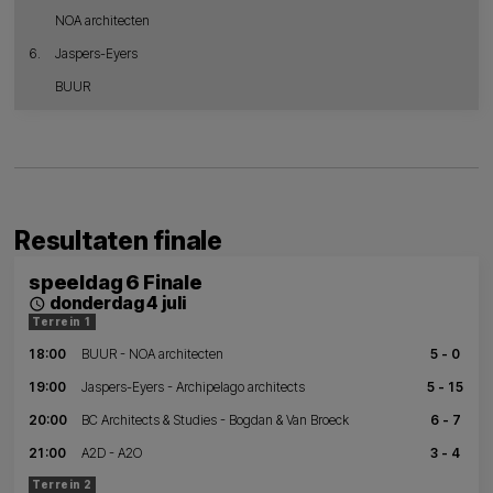
NOA architecten
6.
Jaspers-Eyers
BUUR
Resultaten finale
speeldag 6 Finale
donderdag 4 juli
schedule
Terrein 1
18:00
BUUR - NOA architecten
5 - 0
19:00
Jaspers-Eyers - Archipelago architects
5 - 15
20:00
BC Architects & Studies - Bogdan & Van Broeck
6 - 7
21:00
A2D - A2O
3 - 4
Terrein 2