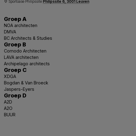
Sportoase Philipssite
Philipssite 6, 3001 Leuven
place
Groep A
NOA architecten
DMVA
BC Architects & Studies
Groep B
Comodo Architecten
LAVA architecten
Archipelago architects
Groep C
XDGA
Bogdan & Van Broeck
Jaspers-Eyers
Groep D
A2D
A2O
BUUR