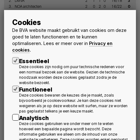
2.
DMVA
2
1
1
0
16/18
3
3.
NOA architecten
2
0
2
0
16/22
0
GS
W
V
G
DS
P
Groep B
Cookies
1.
LAVA architecten
2
1
1
0
23/20
3
2.
Comodo Architecten
2
1
1
0
18/19
3
De BVA website maakt gebruikt van cookies om deze
3.
Archipelago architects
2
1
1
0
18/20
3
goed te laten functioneren en te kunnen
GS
W
V
G
DS
P
Groep C
optimaliseren. Lees er meer over in
Privacy en
1.
Bogdan & Van Broeck
2
2
0
0
24/8
6
cookies
.
2.
XDGA
2
1
1
0
21/15
3
Essentieel
3.
Jaspers-Eyers
2
0
2
0
4/26
0
Deze cookies zijn nodig om puur technische redenen voor
GS
W
V
G
DS
P
Groep D
een normaal bezoek aan de website. Gezien de technische
1.
A2O
2
2
0
0
10/4
6
noodzaak worden deze cookies geplaatst zodra je de
2.
A2D
2
1
1
0
19/10
3
website bezoekt.
Functioneel
3.
BUUR
2
0
2
0
5/20
0
Deze cookies bewaren de keuzes die je maakt, zoals
bijvoorbeeld je cookievoorkeur. Je kan deze cookies niet
weigeren als je op deze website wilt surfen, maar ze worden
pas geplaatst telkens je een keuze maakt.
Analytisch
Deze cookies gebruiken we onder meer om te weten
hoeveel een bepaalde pagina wordt bezocht. Deze
Resultaten eindronde
informatie gebruiken we alleen om de inhoud van onze
website te verbeteren. Deze cookies worden enkel geplaatst