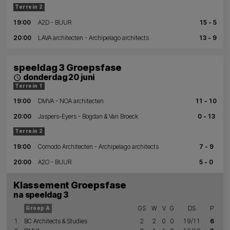
Terrein 2
19:00
A2D - BUUR
15 - 5
20:00
LAVA architecten - Archipelago architects
13 - 9
speeldag 3 Groepsfase
donderdag 20 juni
schedule
Terrein 1
19:00
DMVA - NOA architecten
11 - 10
20:00
Jaspers-Eyers - Bogdan & Van Broeck
0 - 13
Terrein 2
19:00
Comodo Architecten - Archipelago architects
7 - 9
20:00
A2O - BUUR
5 - 0
Klassement Groepsfase
na speeldag 3
GS
W
V
G
DS
P
Groep A
1.
BC Architects & Studies
2
2
0
0
19/11
6