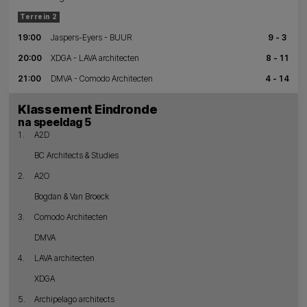
Terrein 2
19:00
Jaspers-Eyers - BUUR
9 - 3
20:00
XDGA - LAVA architecten
8 - 11
21:00
DMVA - Comodo Architecten
4 - 14
Klassement Eindronde
na speeldag 5
1.
A2D
BC Architects & Studies
2.
A2O
Bogdan & Van Broeck
3.
Comodo Architecten
DMVA
4.
LAVA architecten
XDGA
5.
Archipelago architects