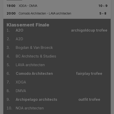
19:00
XDGA - DMVA
10 - 9
20:00
Comodo Architecten - LAVA architecten
5 - 8
Klassement Finale
1.
A2O
archigoldcup trofee
2.
A2D
3.
Bogdan & Van Broeck
4.
BC Architects & Studies
5.
LAVA architecten
6.
Comodo Architecten
fairplay trofee
7.
XDGA
8.
DMVA
9.
Archipelago architects
outfit trofee
10.
NOA architecten