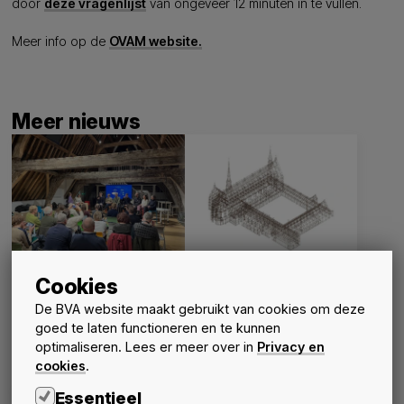
door
deze vragenlijst
van ongeveer 12 minuten in te vullen.
Meer info op de
OVAM website.
Meer nieuws
Cookies
Jonge architecten over
Sluit aan bij het
de opleiding en het
infosteel bezoek aan
De BVA website maakt gebruikt van cookies om deze
beroep van architect
CLAUSURA - Abdij van
goed te laten functioneren en te kunnen
Herkenrode
Activiteiten
Nieuws
optimaliseren. Lees er meer over in
Privacy en
20 oktober 2026
schedule
Nieuws
Activiteiten
cookies
.
15 september 2026
schedule
Essentieel