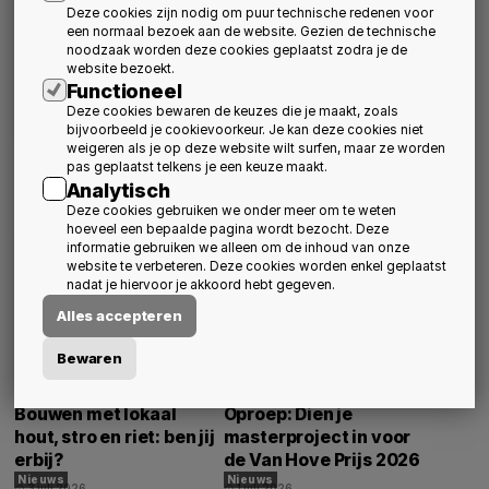
Deze cookies zijn nodig om puur technische redenen voor
een normaal bezoek aan de website. Gezien de technische
noodzaak worden deze cookies geplaatst zodra je de
website bezoekt.
Functioneel
Deze cookies bewaren de keuzes die je maakt, zoals
bijvoorbeeld je cookievoorkeur. Je kan deze cookies niet
weigeren als je op deze website wilt surfen, maar ze worden
BVA & Davos
Uitnodiging Algemene
pas geplaatst telkens je een keuze maakt.
Vergadering 2026
Nieuws
Over BVA
Analytisch
1 september 2026
schedule
Nieuws
Over BVA
Activiteiten
Deze cookies gebruiken we onder meer om te weten
3 augustus 2026
schedule
hoeveel een bepaalde pagina wordt bezocht. Deze
informatie gebruiken we alleen om de inhoud van onze
website te verbeteren. Deze cookies worden enkel geplaatst
nadat je hiervoor je akkoord hebt gegeven.
Alles accepteren
Bewaren
Bouwen met lokaal
Oproep: Dien je
hout, stro en riet: ben jij
masterproject in voor
erbij?
de Van Hove Prijs 2026
Nieuws
Nieuws
3 juli 2026
1 juli 2026
schedule
schedule