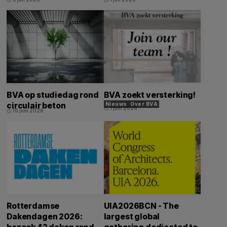
BVA op studiedag rond
BVA zoekt versterking!
circulair beton
Nieuws
Over BVA
1 juni 2026
schedule
10 juni 2026
schedule
Rotterdamse
UIA2026BCN - The
Dakendagen 2026:
largest global