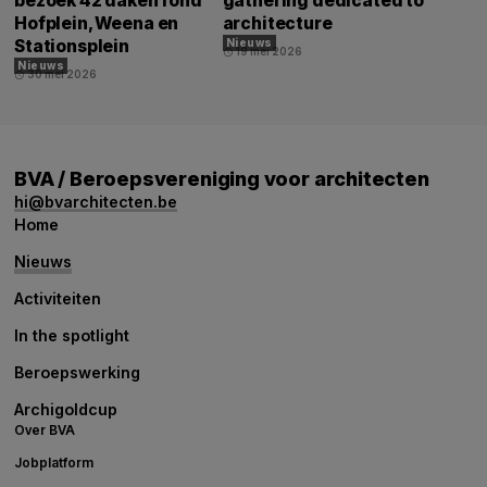
bezoek 42 daken rond
gathering dedicated to
Hofplein, Weena en
architecture
Stationsplein
Nieuws
19 mei 2026
schedule
Nieuws
30 mei 2026
schedule
BVA / Beroepsvereniging voor architecten
hi@bvarchitecten.be
Home
Nieuws
Activiteiten
In the spotlight
Beroepswerking
Archigoldcup
Over BVA
Jobplatform